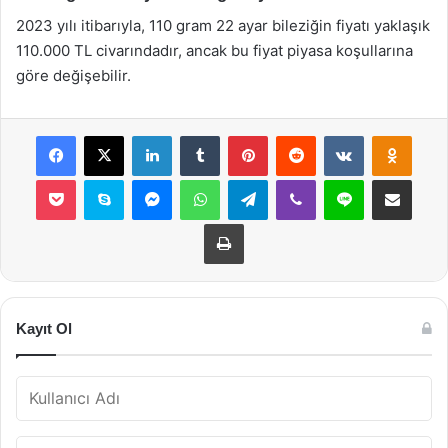
2023 yılı itibarıyla, 110 gram 22 ayar bileziğin fiyatı yaklaşık
110.000 TL civarındadır, ancak bu fiyat piyasa koşullarına
göre değişebilir.
Facebook
X
LinkedIn
Tumblr
Pinterest
Reddit
VKontakte
Odnok
Pocket
Skype
Messenger
WhatsApp
Telegram
Viber
Line
E-Posta ile payla
Yazdır
Kayıt Ol