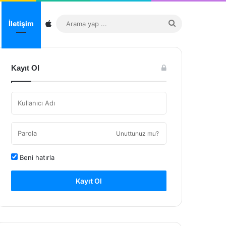
Sitemap
Arama
İletişim
yap
...
Kayıt Ol
Unuttunuz mu?
Beni hatırla
Kayıt Ol