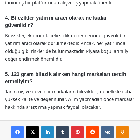
tanınmış bir platformdan alışveriş yapmak önerilir.
4. Bilezikler yatırım aracı olarak ne kadar
güvenlidir?
Bilezikler, ekonomik belirsizlik dönemlerinde güvenli bir
yatırım aracı olarak görülmektedir. Ancak, her yatırımda
olduğu gibi riskler de bulunmaktadır. Piyasa koşullarını iyi
değerlendirmek önemlidir.
5. 120 gram bilezik alırken hangi markaları tercih
etmeliyim?
Tanınmış ve güvenilir markaların bilezikleri, genellikle daha
yüksek kalite ve değer sunar. Alım yapmadan önce markalar
hakkında araştırma yapmak faydalı olacaktır.
Facebook
X
LinkedIn
Tumblr
Pinterest
Reddit
VKontakte
Odnok
Pocket
Skype
Messenger
WhatsApp
Telegram
Viber
Line
E-Posta ile payla