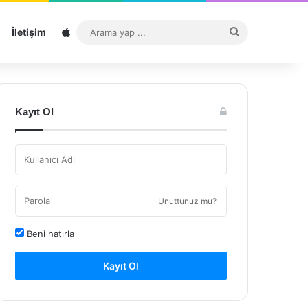
Sitemap
Arama
İletişim
yap
...
Kayıt Ol
Unuttunuz mu?
Beni hatırla
Kayıt Ol