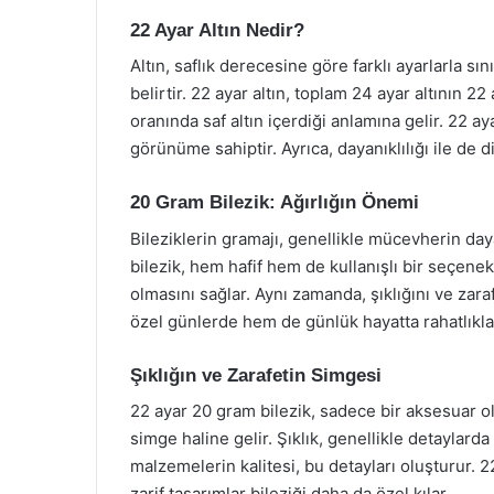
22 Ayar Altın Nedir?
Altın, saflık derecesine göre farklı ayarlarla sını
belirtir. 22 ayar altın, toplam 24 ayar altının 22 
oranında saf altın içerdiği anlamına gelir. 22 ay
görünüme sahiptir. Ayrıca, dayanıklılığı ile de d
20 Gram Bilezik: Ağırlığın Önemi
Bileziklerin gramajı, genellikle mücevherin dayan
bilezik, hem hafif hem de kullanışlı bir seçenek 
olmasını sağlar. Aynı zamanda, şıklığını ve zaraf
özel günlerde hem de günlük hayatta rahatlıkla k
Şıklığın ve Zarafetin Simgesi
22 ayar 20 gram bilezik, sadece bir aksesuar olm
simge haline gelir. Şıklık, genellikle detaylarda g
malzemelerin kalitesi, bu detayları oluşturur. 2
zarif tasarımlar bileziği daha da özel kılar.