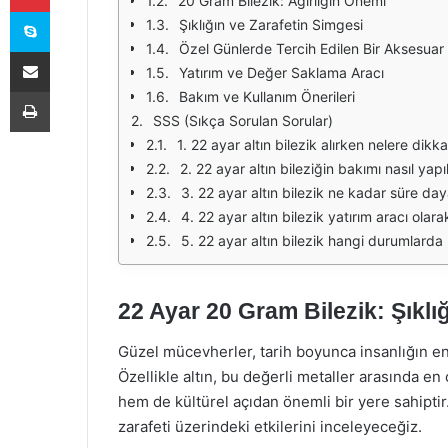
20 Gram Bilezik: Ağırlığın Önemi
Skype
Şıklığın ve Zarafetin Simgesi
Özel Günlerde Tercih Edilen Bir Aksesuar
E-Posta ile paylaş
Yatırım ve Değer Saklama Aracı
Yazdır
Bakım ve Kullanım Önerileri
SSS (Sıkça Sorulan Sorular)
1. 22 ayar altın bilezik alırken nelere dikk
2. 22 ayar altın bileziğin bakımı nasıl yapıl
3. 22 ayar altın bilezik ne kadar süre day
4. 22 ayar altın bilezik yatırım aracı olara
5. 22 ayar altın bilezik hangi durumlarda 
22 Ayar 20 Gram Bilezik: Şıklı
Güzel mücevherler, tarih boyunca insanlığın en 
Özellikle altın, bu değerli metaller arasında en 
hem de kültürel açıdan önemli bir yere sahiptir
zarafeti üzerindeki etkilerini inceleyeceğiz.