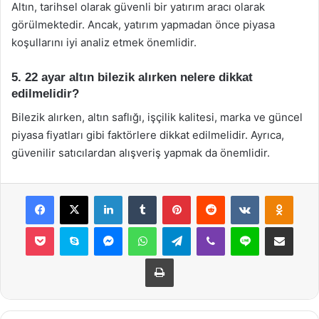
Altın, tarihsel olarak güvenli bir yatırım aracı olarak
görülmektedir. Ancak, yatırım yapmadan önce piyasa
koşullarını iyi analiz etmek önemlidir.
5. 22 ayar altın bilezik alırken nelere dikkat
edilmelidir?
Bilezik alırken, altın saflığı, işçilik kalitesi, marka ve güncel
piyasa fiyatları gibi faktörlere dikkat edilmelidir. Ayrıca,
güvenilir satıcılardan alışveriş yapmak da önemlidir.
Facebook
X
LinkedIn
Tumblr
Pinterest
Reddit
VKontakte
Odnok
Pocket
Skype
Messenger
WhatsApp
Telegram
Viber
Line
E-Posta ile payla
Yazdır