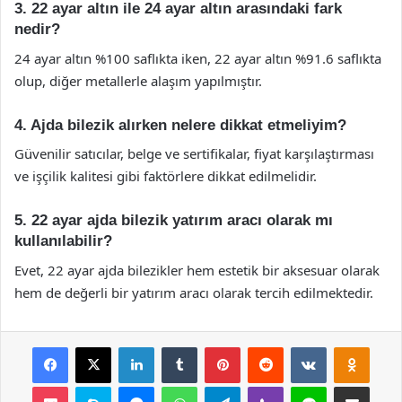
3. 22 ayar altın ile 24 ayar altın arasındaki fark
nedir?
24 ayar altın %100 saflıkta iken, 22 ayar altın %91.6 saflıkta
olup, diğer metallerle alaşım yapılmıştır.
4. Ajda bilezik alırken nelere dikkat etmeliyim?
Güvenilir satıcılar, belge ve sertifikalar, fiyat karşılaştırması
ve işçilik kalitesi gibi faktörlere dikkat edilmelidir.
5. 22 ayar ajda bilezik yatırım aracı olarak mı
kullanılabilir?
Evet, 22 ayar ajda bilezikler hem estetik bir aksesuar olarak
hem de değerli bir yatırım aracı olarak tercih edilmektedir.
Facebook
X
LinkedIn
Tumblr
Pinterest
Reddit
VKontakte
Odnok
Pocket
Skype
Messenger
WhatsApp
Telegram
Viber
Line
E-Posta ile payla