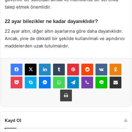
talep etmek önemlidir.
22 ayar bilezikler ne kadar dayanıklıdır?
22 ayar altın, diğer altın ayarlarına göre daha dayanıklıdır.
Ancak, yine de dikkatli bir şekilde kullanılmalı ve aşındırıcı
maddelerden uzak tutulmalıdır.
Facebook
X
LinkedIn
Tumblr
Pinterest
Reddit
VKontakte
Odnok
Pocket
Skype
Messenger
WhatsApp
Telegram
Viber
Line
E-Posta ile payla
Yazdır
Kayıt Ol