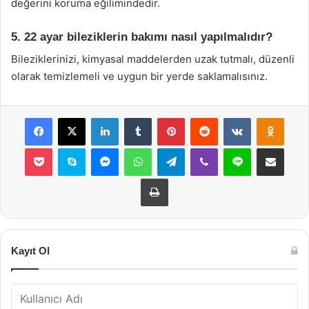
değerini koruma eğilimindedir.
5. 22 ayar bileziklerin bakımı nasıl yapılmalıdır?
Bileziklerinizi, kimyasal maddelerden uzak tutmalı, düzenli
olarak temizlemeli ve uygun bir yerde saklamalısınız.
Facebook
X
LinkedIn
Tumblr
Pinterest
Reddit
VKontakte
Odnok
Pocket
Skype
Messenger
WhatsApp
Telegram
Viber
Line
E-Posta ile payla
Yazdır
Kayıt Ol