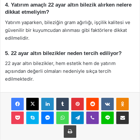
4. Yatırım amaçlı 22 ayar altın bilezik alırken nelere
dikkat etmeliyim?
Yatırım yaparken, bileziğin gram ağırlığı, işçilik kalitesi ve
güvenilir bir kuyumcudan alınması gibi faktörlere dikkat
edilmelidir.
5. 22 ayar altın bilezikler neden tercih ediliyor?
22 ayar altın bilezikler, hem estetik hem de yatırım
açısından değerli olmaları nedeniyle sıkça tercih
edilmektedir.
Facebook
X
LinkedIn
Tumblr
Pinterest
Reddit
VKontakte
Odnok
Pocket
Skype
Messenger
WhatsApp
Telegram
Viber
Line
E-Posta ile payla
Yazdır