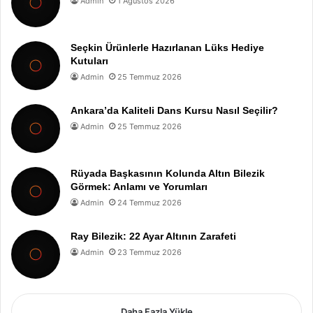
Admin
1 Ağustos 2026
Seçkin Ürünlerle Hazırlanan Lüks Hediye
Kutuları
Admin
25 Temmuz 2026
Ankara’da Kaliteli Dans Kursu Nasıl Seçilir?
Admin
25 Temmuz 2026
Rüyada Başkasının Kolunda Altın Bilezik
Görmek: Anlamı ve Yorumları
Admin
24 Temmuz 2026
Ray Bilezik: 22 Ayar Altının Zarafeti
Admin
23 Temmuz 2026
Daha Fazla Yükle