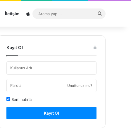
Sitemap
Arama
İletişim
yap
...
Kayıt Ol
Unuttunuz mu?
Beni hatırla
Kayıt Ol