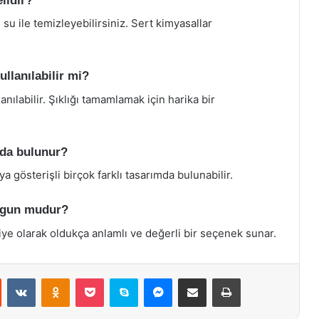
elidir?
 su ile temizleyebilirsiniz. Sert kimyasallar
ullanılabilir mi?
anılabilir. Şıklığı tamamlamak için harika bir
arda bulunur?
ya gösterişli birçok farklı tasarımda bulunabilir.
 uygun mudur?
diye olarak oldukça anlamlı ve değerli bir seçenek sunar.
st
Reddit
VKontakte
Odnoklassniki
Pocket
Skype
Messenger
E-Posta ile paylaş
Yazdır