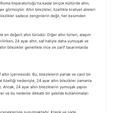
n Roma İmparatorluğu’na kadar birçok kültürde altın,
örmüştür. Altın bilezikler, özellikle kraliyet aileleri
bilezikler sadece zenginlerin değil, her kesimden
e en değerli altın türüdür. Diğer altın türleri, alaşım
irilirken, 24 ayar altın, saf haliyle daha yumuşak ve
tın bilezikler genellikle ince ve zarif tasarımlarda
f altın içermesidir. Bu, bileziklerin parlak ve canlı bir
l özelliği nedeniyle, 24 ayar altın bilezikler zamanla
 Ancak, 24 ayar altın bileziklerin yumuşak yapısı
er ve bu nedenle dikkatli bir şekilde kullanılmaları
 seçenekleriyle sunulmaktadır. Klasik ve sade