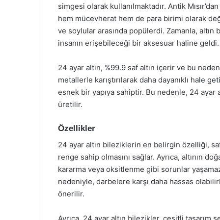
simgesi olarak kullanılmaktadır. Antik Mısır’da
hem mücevherat hem de para birimi olarak değer g
ve soylular arasında popülerdi. Zamanla, altın 
insanın erişebileceği bir aksesuar haline geldi.
24 ayar altın, %99.9 saf altın içerir ve bu nedenl
metallerle karıştırılarak daha dayanıklı hale get
esnek bir yapıya sahiptir. Bu nedenle, 24 ayar al
üretilir.
Özellikler
24 ayar altın bileziklerin en belirgin özelliği, sa
renge sahip olmasını sağlar. Ayrıca, altının doğa
kararma veya oksitlenme gibi sorunlar yaşamaz.
nedeniyle, darbelere karşı daha hassas olabilirl
önerilir.
Ayrıca, 24 ayar altın bilezikler, çeşitli tasarım