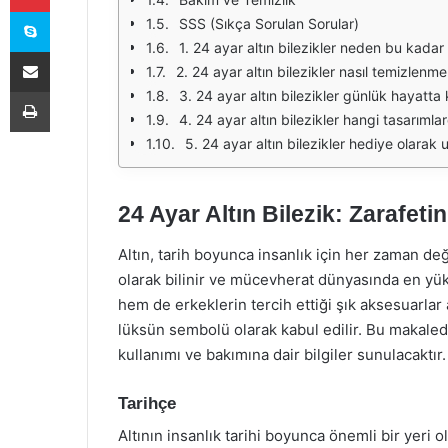
Skype
SSS (Sıkça Sorulan Sorular)
1. 24 ayar altın bilezikler neden bu kadar
E-Posta ile paylaş
2. 24 ayar altın bilezikler nasıl temizlenmel
Yazdır
3. 24 ayar altın bilezikler günlük hayatta k
4. 24 ayar altın bilezikler hangi tasarıml
5. 24 ayar altın bilezikler hediye olara
24 Ayar Altın Bilezik: Zarafet
Altın, tarih boyunca insanlık için her zaman değe
olarak bilinir ve mücevherat dünyasında en yükse
hem de erkeklerin tercih ettiği şık aksesuarlar a
lüksün sembolü olarak kabul edilir. Bu makalede, 
kullanımı ve bakımına dair bilgiler sunulacaktır.
Tarihçe
Altının insanlık tarihi boyunca önemli bir yeri 