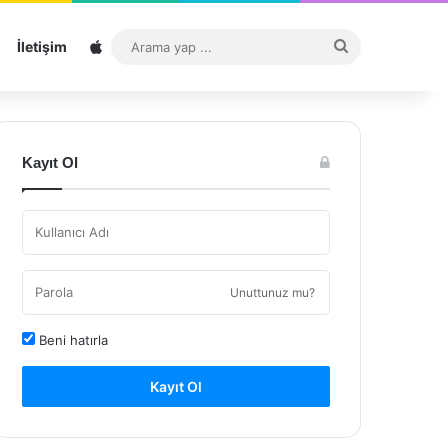
Sitemap
Arama
İletişim
yap
...
Kayıt Ol
Unuttunuz mu?
Beni hatırla
Kayıt Ol