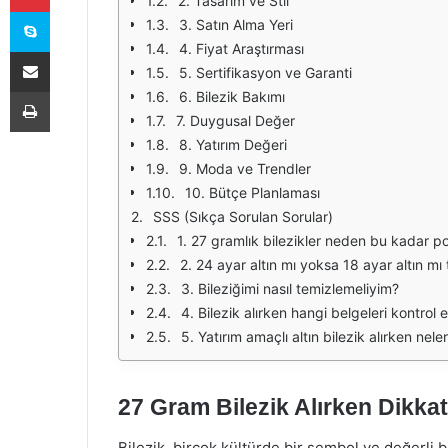
2. Tasarım ve Stil
Skype
3. Satın Alma Yeri
4. Fiyat Araştırması
E-Posta ile paylaş
5. Sertifikasyon ve Garanti
Yazdır
6. Bilezik Bakımı
7. Duygusal Değer
8. Yatırım Değeri
9. Moda ve Trendler
10. Bütçe Planlaması
SSS (Sıkça Sorulan Sorular)
1. 27 gramlık bilezikler neden bu kadar p
2. 24 ayar altın mı yoksa 18 ayar altın mı
3. Bileziğimi nasıl temizlemeliyim?
4. Bilezik alırken hangi belgeleri kontrol 
5. Yatırım amaçlı altın bilezik alırken nel
27 Gram Bilezik Alırken Dikka
Bilezik, birçok kültürde bir sembol ve değerli bi