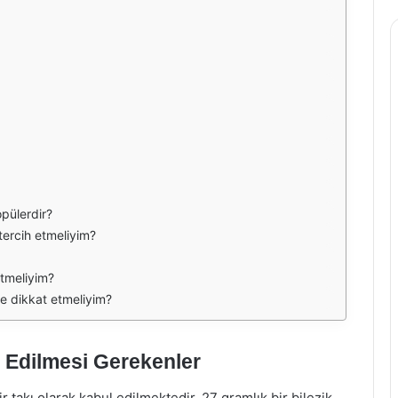
opülerdir?
 tercih etmeliyim?
etmeliyim?
ere dikkat etmeliyim?
t Edilmesi Gerekenler
r takı olarak kabul edilmektedir. 27 gramlık bir bilezik