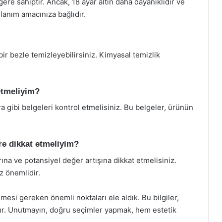
ere sahiptir. Ancak, 18 ayar altın daha dayanıklıdır ve
lanım amacınıza bağlıdır.
bir bezle temizleyebilirsiniz. Kimyasal temizlik
 etmeliyim?
ura gibi belgeleri kontrol etmelisiniz. Bu belgeler, ürünün
ere dikkat etmeliyim?
rına ve potansiyel değer artışına dikkat etmelisiniz.
ız önemlidir.
mesi gereken önemli noktaları ele aldık. Bu bilgiler,
ktır. Unutmayın, doğru seçimler yapmak, hem estetik