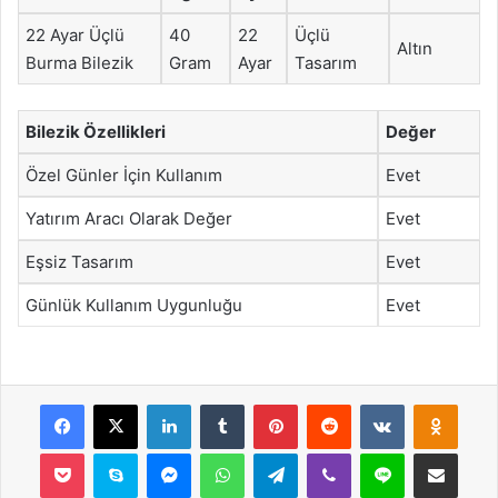
22 Ayar Üçlü
40
22
Üçlü
Altın
Burma Bilezik
Gram
Ayar
Tasarım
Bilezik Özellikleri
Değer
Özel Günler İçin Kullanım
Evet
Yatırım Aracı Olarak Değer
Evet
Eşsiz Tasarım
Evet
Günlük Kullanım Uygunluğu
Evet
Facebook
X
LinkedIn
Tumblr
Pinterest
Reddit
VKontakte
Odnok
Pocket
Skype
Messenger
WhatsApp
Telegram
Viber
Line
E-Posta ile payla