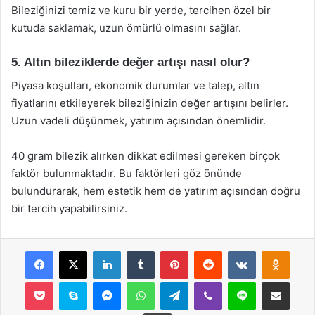
Bileziğinizi temiz ve kuru bir yerde, tercihen özel bir
kutuda saklamak, uzun ömürlü olmasını sağlar.
5. Altın bileziklerde değer artışı nasıl olur?
Piyasa koşulları, ekonomik durumlar ve talep, altın
fiyatlarını etkileyerek bileziğinizin değer artışını belirler.
Uzun vadeli düşünmek, yatırım açısından önemlidir.
40 gram bilezik alırken dikkat edilmesi gereken birçok
faktör bulunmaktadır. Bu faktörleri göz önünde
bulundurarak, hem estetik hem de yatırım açısından doğru
bir tercih yapabilirsiniz.
Facebook
X
LinkedIn
Tumblr
Pinterest
Reddit
VKontakte
Odnok
Pocket
Skype
Messenger
WhatsApp
Telegram
Viber
Line
E-Posta ile payla
Yazdır