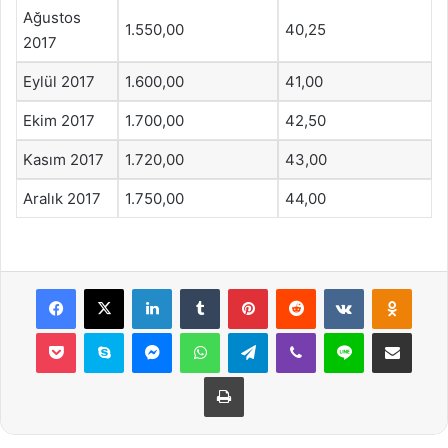
Ağustos
1.550,00
40,25
2017
Eylül 2017
1.600,00
41,00
Ekim 2017
1.700,00
42,50
Kasım 2017
1.720,00
43,00
Aralık 2017
1.750,00
44,00
Facebook
X
LinkedIn
Tumblr
Pinterest
Reddit
VKontakte
Odnok
Pocket
Skype
Messenger
WhatsApp
Telegram
Viber
Line
E-Posta ile payla
Yazdır