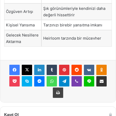
Şık görünümleriyle kendinizi daha
Özgüven Artışı
değerli hissettirir
Kişisel Yansıma
Tarzınızı birebir yansıtma imkanı
Gelecek Nesillere
Heirloom tarzında bir mücevher
Aktarma
Facebook
X
LinkedIn
Tumblr
Pinterest
Reddit
VKontakte
Odnok
Pocket
Skype
Messenger
WhatsApp
Telegram
Viber
Line
E-Posta ile payla
Yazdır
Kayıt Ol