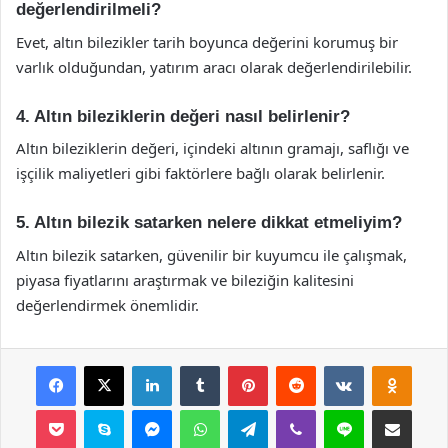
değerlendirilmeli?
Evet, altın bilezikler tarih boyunca değerini korumuş bir
varlık olduğundan, yatırım aracı olarak değerlendirilebilir.
4. Altın bileziklerin değeri nasıl belirlenir?
Altın bileziklerin değeri, içindeki altının gramajı, saflığı ve
işçilik maliyetleri gibi faktörlere bağlı olarak belirlenir.
5. Altın bilezik satarken nelere dikkat etmeliyim?
Altın bilezik satarken, güvenilir bir kuyumcu ile çalışmak,
piyasa fiyatlarını araştırmak ve bileziğin kalitesini
değerlendirmek önemlidir.
Facebook
X
LinkedIn
Tumblr
Pinterest
Reddit
VKontakte
Odnok
Pocket
Skype
Messenger
WhatsApp
Telegram
Viber
Line
E-Posta ile payla