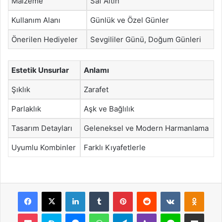
Malzeme
Saf Altın
Kullanım Alanı
Günlük ve Özel Günler
Önerilen Hediyeler
Sevgililer Günü, Doğum Günleri
Estetik Unsurlar
Anlamı
Şıklık
Zarafet
Parlaklık
Aşk ve Bağlılık
Tasarım Detayları
Geleneksel ve Modern Harmanlama
Uyumlu Kombinler
Farklı Kıyafetlerle
Facebook
X
LinkedIn
Tumblr
Pinterest
Reddit
VKontakte
Odnok
Pocket
Skype
Messenger
WhatsApp
Telegram
Viber
Line
E-Posta ile payla