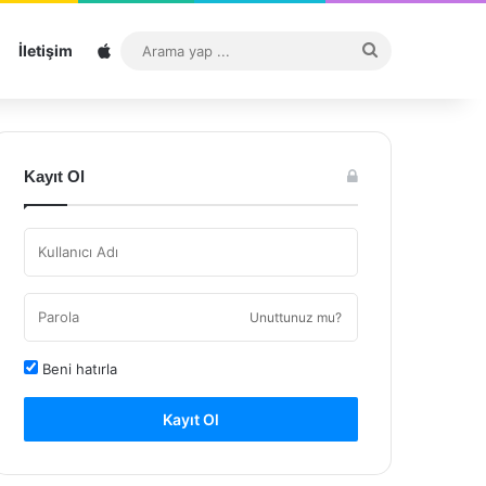
Sitemap
Arama
İletişim
yap
...
Kayıt Ol
Unuttunuz mu?
Beni hatırla
Kayıt Ol