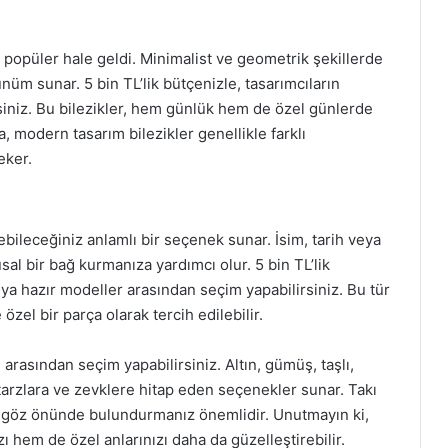
 popüler hale geldi. Minimalist ve geometrik şekillerde
nüm sunar. 5 bin TL’lik bütçenizle, tasarımcıların
rsiniz. Bu bilezikler, hem günlük hem de özel günlerde
a, modern tasarım bilezikler genellikle farklı
eker.
ebileceğiniz anlamlı bir seçenek sunar. İsim, tarih veya
sal bir bağ kurmanıza yardımcı olur. 5 bin TL’lik
veya hazır modeller arasından seçim yapabilirsiniz. Bu tür
zel bir parça olarak tercih edilebilir.
i arasından seçim yapabilirsiniz. Altın, gümüş, taşlı,
 tarzlara ve zevklere hitap eden seçenekler sunar. Takı
ızı göz önünde bulundurmanız önemlidir. Unutmayın ki,
ı hem de özel anlarınızı daha da güzelleştirebilir.