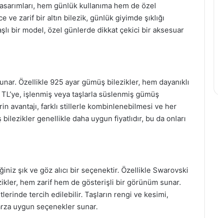
klı tasarımları, hem günlük kullanıma hem de özel
ve zarif bir altın bilezik, günlük giyimde şıklığı
şlı bir model, özel günlerde dikkat çekici bir aksesuar
nar. Özellikle 925 ayar gümüş bilezikler, hem dayanıklı
n TL’ye, işlenmiş veya taşlarla süslenmiş gümüş
 avantajı, farklı stillerle kombinlenebilmesi ve her
ilezikler genellikle daha uygun fiyatlıdır, bu da onları
eğiniz şık ve göz alıcı bir seçenektir. Özellikle Swarovski
lezikler, hem zarif hem de gösterişli bir görünüm sunar.
lerinde tercih edilebilir. Taşların rengi ve kesimi,
arza uygun seçenekler sunar.