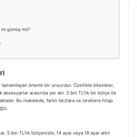
ın mı gümüş mü?
?
ri
i tamamlayan önemli bir unsurdur. Özellikle bilezikler,
ksesuarlar arasında yer alır. 5 bin TL’lik bir bütçe ile
ktadır. Bu makalede, farklı tarzlara ve zevklere hitap
ğiz.
nar. 5 bin TL’lik bütçenizle, 14 ayar veya 18 ayar altın