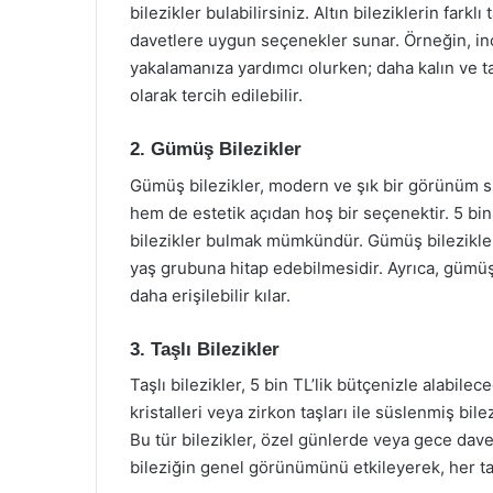
bilezikler bulabilirsiniz. Altın bileziklerin far
davetlere uygun seçenekler sunar. Örneğin, ince 
yakalamanıza yardımcı olurken; daha kalın ve ta
olarak tercih edilebilir.
2. Gümüş Bilezikler
Gümüş bilezikler, modern ve şık bir görünüm su
hem de estetik açıdan hoş bir seçenektir. 5 bi
bilezikler bulmak mümkündür. Gümüş bileziklerin
yaş grubuna hitap edebilmesidir. Ayrıca, gümüş b
daha erişilebilir kılar.
3. Taşlı Bilezikler
Taşlı bilezikler, 5 bin TL’lik bütçenizle alabilec
kristalleri veya zirkon taşları ile süslenmiş bi
Bu tür bilezikler, özel günlerde veya gece davet
bileziğin genel görünümünü etkileyerek, her t