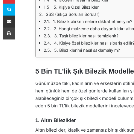
Skype
5. Kişiye Özel Bilezikler
SSS (Sıkça Sorulan Sorular)
E-Posta ile paylaş
1. Bilezik alırken nelere dikkat etmeliyim?
Yazdır
2. Hangi malzeme daha dayanıklıdır: alt
3. Taşlı bilezikler nasıl temizlenir?
4. Kişiye özel bilezikler nasıl sipariş edilir
5. Bileziklerimi nasıl saklamalıyım?
5 Bin TL’lik Şık Bilezik Modelle
Günümüzde takı, kadınların ve erkeklerin stilin
hem günlük hem de özel günlerde kullanılan şık a
alabileceğiniz birçok şık bilezik modeli bulunma
eden 5 bin TL’lik bilezik modellerini inceleyece
1. Altın Bilezikler
Altın bilezikler, klasik ve zamansız bir şıklık su