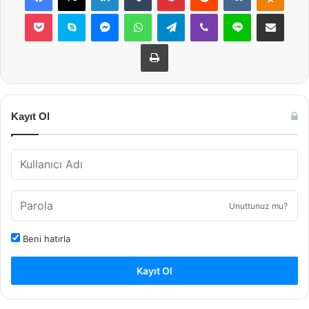
Pocket
Skype
Messenger
WhatsApp
Telegram
Viber
Line
E-Posta ile payla
Yazdır
Kayıt Ol
Unuttunuz mu?
Beni hatırla
Kayıt Ol