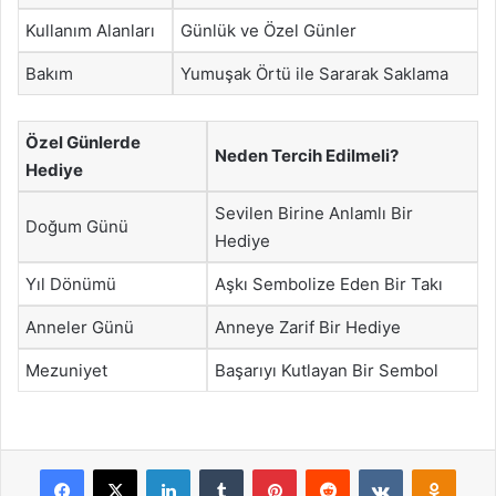
Kullanım Alanları
Günlük ve Özel Günler
Bakım
Yumuşak Örtü ile Sararak Saklama
Özel Günlerde
Neden Tercih Edilmeli?
Hediye
Sevilen Birine Anlamlı Bir
Doğum Günü
Hediye
Yıl Dönümü
Aşkı Sembolize Eden Bir Takı
Anneler Günü
Anneye Zarif Bir Hediye
Mezuniyet
Başarıyı Kutlayan Bir Sembol
Facebook
X
LinkedIn
Tumblr
Pinterest
Reddit
VKontakte
Odnok