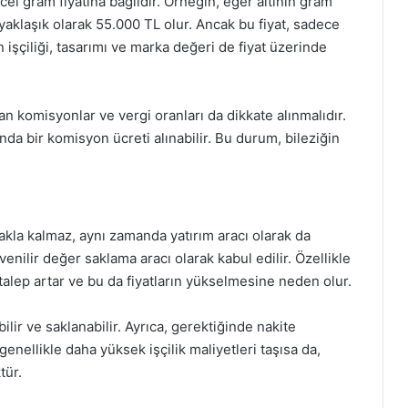
üncel gram fiyatına bağlıdır. Örneğin, eğer altının gram
tı yaklaşık olarak 55.000 TL olur. Ancak bu fiyat, sadece
in işçiliği, tasarımı ve marka değeri de fiyat üzerinde
nan komisyonlar ve vergi oranları da dikkate alınmalıdır.
nda bir komisyon ücreti alınabilir. Bu durum, bileziğin
ımakla kalmaz, aynı zamanda yatırım aracı olarak da
üvenilir değer saklama aracı olarak kabul edilir. Özellikle
talep artar ve bu da fiyatların yükselmesine neden olur.
bilir ve saklanabilir. Ayrıca, gerektiğinde nakite
 genellikle daha yüksek işçilik maliyetleri taşısa da,
tür.