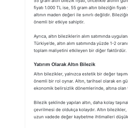
55 gram altın bilezik fiyatı, öncelikle altının g
fiyatı 1.000 TL ise, 55 gram altın bileziğin fiya
altının maden değeri ile sınırlı değildir. Bileziğ
önemli bir etkiye sahiptir.
Ayrıca, altın bileziklerin alım satımında uygula
Türkiye’de, altın alım satımında yüzde 1-2 oranı
toplam maliyetini etkileyen bir diğer faktördür.
Yatırım Olarak Altın Bilezik
Altın bilezikler, yalnızca estetik bir değer taş
önemli bir rol oynar. Altın, tarihsel olarak en g
ekonomik belirsizlik dönemlerinde, altına olan 
Bilezik şeklinde yapılan altın, daha kolay taşına
çevrilmesi de oldukça kolaydır. Altın bilezikler,
uzun vadede değer kaybetme ihtimalleri düşük