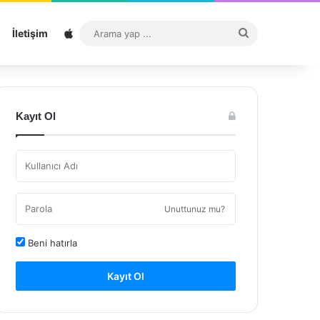
Sitemap
Arama
İletişim
yap
...
Kayıt Ol
Unuttunuz mu?
Beni hatırla
Kayıt Ol