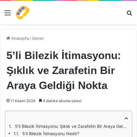
Menü
Ar
Anasayfa
/
Genel
5’li Bilezik İtimasyonu:
Şıklık ve Zarafetin Bir
Araya Geldiği Nokta
11 Kasım 2024
4 dakika okuma süresi
5'li Bilezik İtimasyonu: Şıklık ve Zarafetin Bir Araya Geldiği Nokta
5'li Bilezik İtimasyonu Nedir?