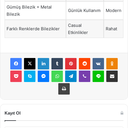
Gümüş Bilezik + Metal
Günlük Kullanım
Modern
Bilezik
Casual
Farklı Renklerde Bilezikler
Rahat
Etkinlikler
Facebook
X
LinkedIn
Tumblr
Pinterest
Reddit
VKontakte
Odnok
Pocket
Skype
Messenger
WhatsApp
Telegram
Viber
Line
E-Posta ile payla
Yazdır
Kayıt Ol