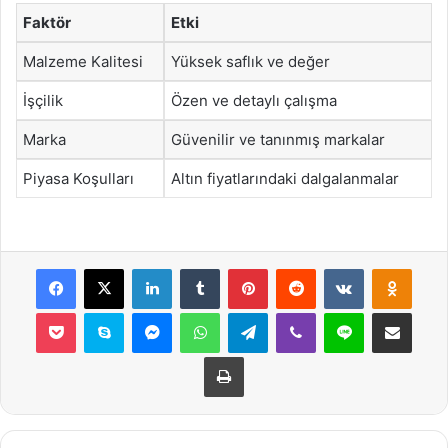
Faktör
Etki
Malzeme Kalitesi
Yüksek saflık ve değer
İşçilik
Özen ve detaylı çalışma
Marka
Güvenilir ve tanınmış markalar
Piyasa Koşulları
Altın fiyatlarındaki dalgalanmalar
Facebook
X
LinkedIn
Tumblr
Pinterest
Reddit
VKontakte
Odnok
Pocket
Skype
Messenger
WhatsApp
Telegram
Viber
Line
E-Posta ile payla
Yazdır