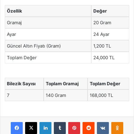
Özellik
Değer
Gramaj
20 Gram
Ayar
24 Ayar
Güncel Altın Fiyatı (Gram)
1,200 TL
Toplam Değer
24,000 TL
Bilezik Sayısı
Toplam Gramaj
Toplam Değer
7
140 Gram
168,000 TL
Facebook
X
LinkedIn
Tumblr
Pinterest
Reddit
VKontakte
Odnok