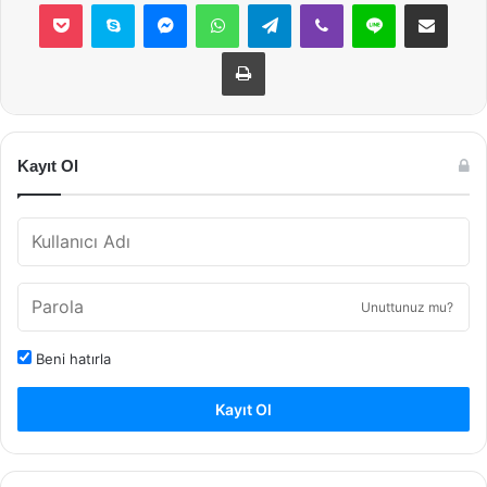
Pocket
Skype
Messenger
WhatsApp
Telegram
Viber
Line
E-Posta ile payla
Yazdır
Kayıt Ol
Unuttunuz mu?
Beni hatırla
Kayıt Ol