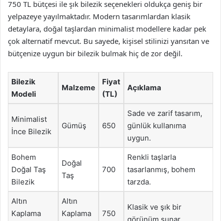
750 TL bütçesi ile şık bilezik seçenekleri oldukça geniş bir
yelpazeye yayılmaktadır. Modern tasarımlardan klasik
detaylara, doğal taşlardan minimalist modellere kadar pek
çok alternatif mevcut. Bu sayede, kişisel stilinizi yansıtan ve
bütçenize uygun bir bilezik bulmak hiç de zor değil.
Bilezik
Fiyat
Malzeme
Açıklama
Modeli
(TL)
Sade ve zarif tasarım,
Minimalist
Gümüş
650
günlük kullanıma
İnce Bilezik
uygun.
Bohem
Renkli taşlarla
Doğal
Doğal Taş
700
tasarlanmış, bohem
Taş
Bilezik
tarzda.
Altın
Altın
Klasik ve şık bir
Kaplama
Kaplama
750
görünüm sunar.