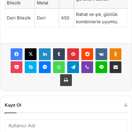
Bilezik
Metal
Rahat ve şık, günlük
Deri Bilezik
Deri
450
kombinlerle uyumlu.
Facebook
X
LinkedIn
Tumblr
Pinterest
Reddit
VKontakte
Odnok
Pocket
Skype
Messenger
WhatsApp
Telegram
Viber
Line
E-Posta ile payla
Yazdır
Kayıt Ol