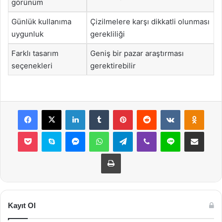
görünüm
Günlük kullanıma
Çizilmelere karşı dikkatli olunması
uygunluk
gerekliliği
Farklı tasarım
Geniş bir pazar araştırması
seçenekleri
gerektirebilir
Facebook
X
LinkedIn
Tumblr
Pinterest
Reddit
VKontakte
Odnok
Pocket
Skype
Messenger
WhatsApp
Telegram
Viber
Line
E-Posta ile payla
Yazdır
Kayıt Ol