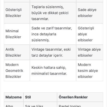
Taşlarla süslenmiş,
Gösterişli
Sade abiye
büyük ve dikkat çekici
Bilezikler
elbiseler
tasarımlar.
Sade ve zarif tasarımlar,
Gösterişli
Minimal
ince detaylarla
abiye
Bilezikler
süslenmiş.
elbiseler
Antik
Vintage tasarımlar, eski
Vintage abiye
Bilezikler
tarz detaylar içerir.
elbiseler
Modern
Modern
Keskin hatlara sahip,
Geometrik
kesim abiye
minimalist tasarımlar.
Bilezikler
elbiseler
Malzeme
Stil
Önerilen Renkler
Altın
Şık ve lüks
Pastel tonları