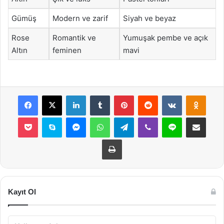
Gümüş
Modern ve zarif
Siyah ve beyaz
Rose
Romantik ve
Yumuşak pembe ve açık
Altın
feminen
mavi
Facebook
X
LinkedIn
Tumblr
Pinterest
Reddit
VKontakte
Odnok
Pocket
Skype
Messenger
WhatsApp
Telegram
Viber
Line
E-Posta ile payla
Yazdır
Kayıt Ol