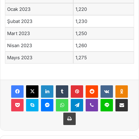
Ocak 2023
1,220
Şubat 2023
1,230
Mart 2023
1,250
Nisan 2023
1,260
Mayıs 2023
1,275
Facebook
X
LinkedIn
Tumblr
Pinterest
Reddit
VKontakte
Odnok
Pocket
Skype
Messenger
WhatsApp
Telegram
Viber
Line
E-Posta ile payla
Yazdır