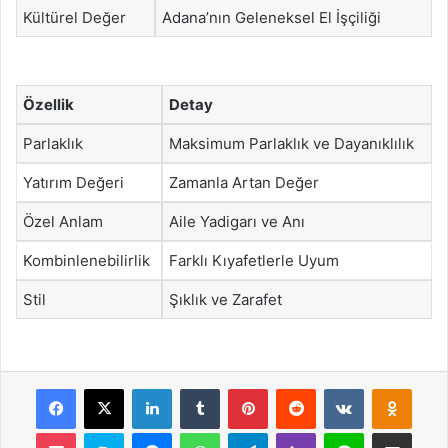
Kültürel Değer
Adana’nın Geleneksel El İşçiliği
Özellik
Detay
Parlaklık
Maksimum Parlaklık ve Dayanıklılık
Yatırım Değeri
Zamanla Artan Değer
Özel Anlam
Aile Yadigarı ve Anı
Kombinlenebilirlik
Farklı Kıyafetlerle Uyum
Stil
Şıklık ve Zarafet
Facebook
X
LinkedIn
Tumblr
Pinterest
Reddit
VKontakte
Odnok
Pocket
Skype
Messenger
WhatsApp
Telegram
Viber
Line
E-Posta ile payla