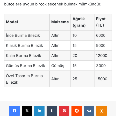
bütçelere uygun birçok seçenek bulmak mümkündür.
Ağırlık
Fiyat
Model
Malzeme
(gram)
(TL)
İnce Burma Bilezik
Altın
10
6000
Klasik Burma Bilezik
Altın
15
9000
Kalın Burma Bilezik
Altın
20
12000
Gümüş Burma Bilezik
Gümüş
15
3000
Özel Tasarım Burma
Altın
25
15000
Bilezik
Facebook
X
LinkedIn
Tumblr
Pinterest
Reddit
VKontakte
Odnok