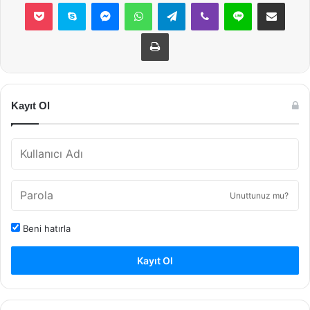
Pocket
Skype
Messenger
WhatsApp
Telegram
Viber
Line
E-Posta ile payla
Yazdır
Kayıt Ol
Unuttunuz mu?
Beni hatırla
Kayıt Ol