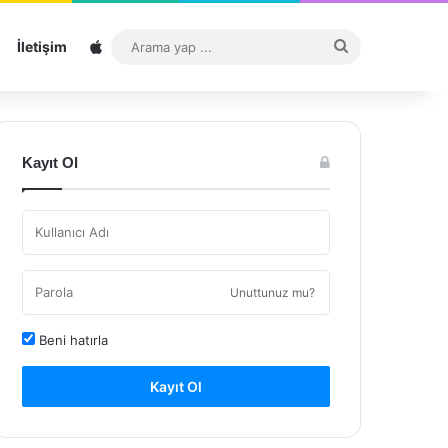
Sitemap
Arama
İletişim
yap
...
Kayıt Ol
Unuttunuz mu?
Beni hatırla
Kayıt Ol