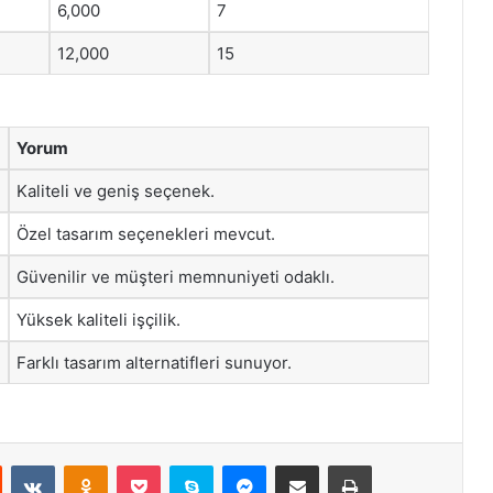
6,000
7
12,000
15
Yorum
Kaliteli ve geniş seçenek.
Özel tasarım seçenekleri mevcut.
Güvenilir ve müşteri memnuniyeti odaklı.
Yüksek kaliteli işçilik.
Farklı tasarım alternatifleri sunuyor.
st
Reddit
VKontakte
Odnoklassniki
Pocket
Skype
Messenger
E-Posta ile paylaş
Yazdır