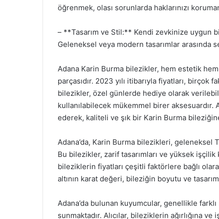
öğrenmek, olası sorunlarda haklarınızı koruman
– **Tasarım ve Stil:** Kendi zevkinize uygun bir
Geleneksel veya modern tasarımlar arasında se
Adana Karin Burma bilezikler, hem estetik hem d
parçasıdır. 2023 yılı itibarıyla fiyatları, birçok
bilezikler, özel günlerde hediye olarak verilebi
kullanılabilecek mükemmel birer aksesuardır. A
ederek, kaliteli ve şık bir Karin Burma bileziğine
Adana’da, Karin Burma bilezikleri, geleneksel T
Bu bilezikler, zarif tasarımları ve yüksek işçilik k
bileziklerin fiyatları çeşitli faktörlere bağlı ol
altının karat değeri, bileziğin boyutu ve tasarımı
Adana’da bulunan kuyumcular, genellikle farklı s
sunmaktadır. Alıcılar, bileziklerin ağırlığına ve 