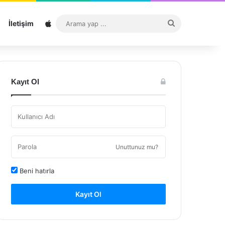
Sitemap
Arama
İletişim
yap
...
Kayıt Ol
Unuttunuz mu?
Beni hatırla
Kayıt Ol