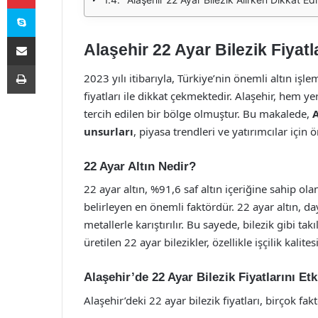
Skype
E-Posta ile paylaş
Alaşehir 22 Ayar Bilezik Fiyatl
Yazdır
2023 yılı itibarıyla, Türkiye’nin önemli altın işl
fiyatları ile dikkat çekmektedir. Alaşehir, hem y
tercih edilen bir bölge olmuştur. Bu makalede,
A
unsurları
, piyasa trendleri ve yatırımcılar için 
22 Ayar Altın Nedir?
22 ayar altın, %91,6 saf altın içeriğine sahip olan
belirleyen en önemli faktördür. 22 ayar altın, d
metallerle karıştırılır. Bu sayede, bilezik gibi t
üretilen 22 ayar bilezikler, özellikle işçilik kalite
Alaşehir’de 22 Ayar Bilezik Fiyatlarını Et
Alaşehir’deki 22 ayar bilezik fiyatları, birçok fa