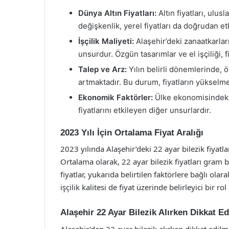
Dünya Altın Fiyatları:
Altın fiyatları, ulus
değişkenlik, yerel fiyatları da doğrudan et
İşçilik Maliyeti:
Alaşehir’deki zanaatkarların
unsurdur. Özgün tasarımlar ve el işçiliği, f
Talep ve Arz:
Yılın belirli dönemlerinde, ö
artmaktadır. Bu durum, fiyatların yükselme
Ekonomik Faktörler:
Ülke ekonomisindeki d
fiyatlarını etkileyen diğer unsurlardır.
2023 Yılı İçin Ortalama Fiyat Aralığı
2023 yılında Alaşehir’deki 22 ayar bilezik fiyatl
Ortalama olarak, 22 ayar bilezik fiyatları gram 
fiyatlar, yukarıda belirtilen faktörlere bağlı olar
işçilik kalitesi de fiyat üzerinde belirleyici bir r
Alaşehir 22 Ayar Bilezik Alırken Dikkat E
Alaşehir’den 22 ayar bilezik alırken dikkat edi