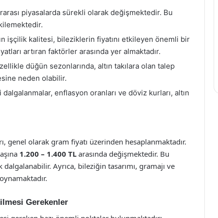
lararası piyasalarda sürekli olarak değişmektedir. Bu
kilemektedir.
 işçilik kalitesi, bileziklerin fiyatını etkileyen önemli bir
iyatları artıran faktörler arasında yer almaktadır.
zellikle düğün sezonlarında, altın takılara olan talep
sine neden olabilir.
algalanmalar, enflasyon oranları ve döviz kurları, altın
arı, genel olarak gram fiyatı üzerinden hesaplanmaktadır.
başına
1.200 – 1.400 TL
arasında değişmektedir. Bu
ak dalgalanabilir. Ayrıca, bileziğin tasarımı, gramajı ve
ol oynamaktadır.
dilmesi Gerekenler
lmesi gereken bazı önemli noktalar bulunmaktadır: