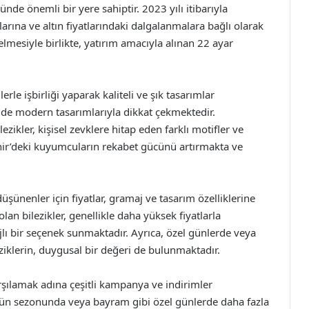
de önemli bir yere sahiptir. 2023 yılı itibarıyla
llarına ve altın fiyatlarındaki dalgalanmalara bağlı olarak
selmesiyle birlikte, yatırım amacıyla alınan 22 ayar
erle işbirliği yaparak kaliteli ve şık tasarımlar
 de modern tasarımlarıyla dikkat çekmektedir.
lezikler, kişisel zevklere hitap eden farklı motifler ve
ehir’deki kuyumcuların rekabet gücünü artırmakta ve
üşünenler için fiyatlar, gramaj ve tasarım özelliklerine
an bilezikler, genellikle daha yüksek fiyatlarla
lı bir seçenek sunmaktadır. Ayrıca, özel günlerde veya
ziklerin, duygusal bir değeri de bulunmaktadır.
rşılamak adına çeşitli kampanya ve indirimler
ğün sezonunda veya bayram gibi özel günlerde daha fazla