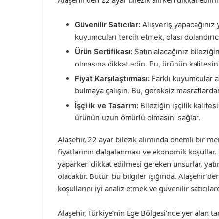
Güvenilir Satıcılar:
Alışveriş yapacağınız ye
kuyumcuları tercih etmek, olası dolandırıcı
Ürün Sertifikası:
Satın alacağınız bileziği
olmasına dikkat edin. Bu, ürünün kalitesin
Fiyat Karşılaştırması:
Farklı kuyumcular ar
bulmaya çalışın. Bu, gereksiz masraflarda
İşçilik ve Tasarım:
Bileziğin işçilik kalites
ürünün uzun ömürlü olmasını sağlar.
Alaşehir, 22 ayar bilezik alımında önemli bir mer
fiyatlarının dalgalanması ve ekonomik koşullar, b
yaparken dikkat edilmesi gereken unsurlar, yatır
olacaktır. Bütün bu bilgiler ışığında, Alaşehir’d
koşullarını iyi analiz etmek ve güvenilir satıcı
Alaşehir, Türkiye’nin Ege Bölgesi’nde yer alan tarih