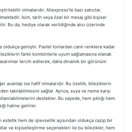
ştirilebilir olmalarıdır. Aliexpress’te bazı satıcılar,
mektedir. İsim, tarih veya özel bir mesaj gibi kişisel
lir. Bu da, hediye olarak verildiğinde alıcı üzerinde
de oldukça geniştir. Pastel tonlardan canlı renklere kadar
ileziklerin farklı kombinlerle uyum sağlamasına olanak
k tasarımlar tercih edilerek, daha dinamik bir görünüm
r avantajı ise hafif olmalarıdır. Bu özellik, bileziklerin
eden takılabilmesini sağlar. Ayrıca, suya ve neme karşı
ullanılabilmelerini destekler. Bu sayede, hem şıklığı hem
i haline gelirler.
m estetik hem de işlevsellik açısından oldukça cazip bir
tlar ve kişiselleştirme seçenekleri ile bu bilezikler, hem