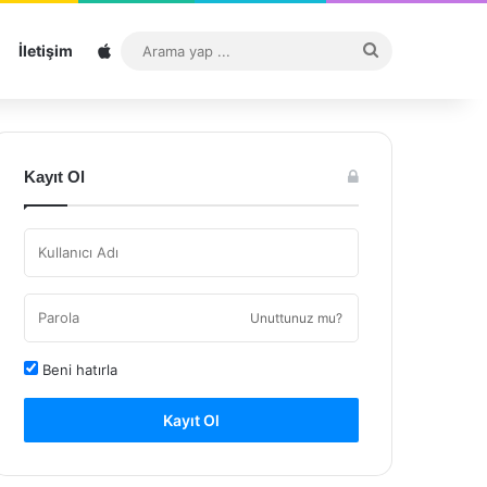
Sitemap
Arama
İletişim
yap
...
Kayıt Ol
Unuttunuz mu?
Beni hatırla
Kayıt Ol