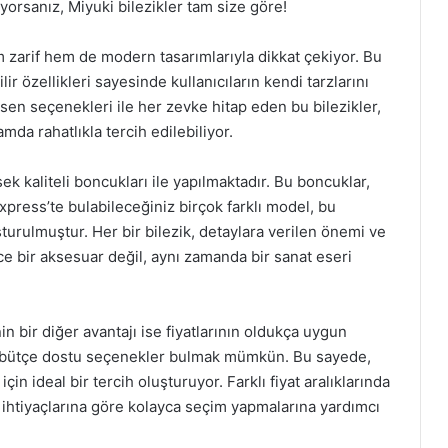
yorsanız, Miyuki bilezikler tam size göre!
m zarif hem de modern tasarımlarıyla dikkat çekiyor. Bu
bilir özellikleri sayesinde kullanıcıların kendi tarzlarını
esen seçenekleri ile her zevke hitap eden bu bilezikler,
da rahatlıkla tercih edilebiliyor.
k kaliteli boncukları ile yapılmaktadır. Bu boncuklar,
liexpress’te bulabileceğiniz birçok farklı model, bu
şturulmuştur. Her bir bilezik, detaylara verilen önemi ve
ece bir aksesuar değil, aynı zamanda bir sanat eseri
in bir diğer avantajı ise fiyatlarının oldukça uygun
da, bütçe dostu seçenekler bulmak mümkün. Bu sayede,
n ideal bir tercih oluşturuyor. Farklı fiyat aralıklarında
 ihtiyaçlarına göre kolayca seçim yapmalarına yardımcı