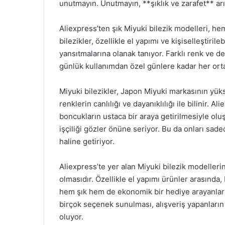
unutmayın. Unutmayın, **şıklık ve zarafet** arı
Aliexpress’ten şık Miyuki bilezik modelleri, he
bilezikler, özellikle el yapımı ve kişiselleştirile
yansıtmalarına olanak tanıyor. Farklı renk ve d
günlük kullanımdan özel günlere kadar her ortam
Miyuki bilezikler, Japon Miyuki markasının yükse
renklerin canlılığı ve dayanıklılığı ile bilinir. A
boncukların ustaca bir araya getirilmesiyle olu
işçiliği gözler önüne seriyor. Bu da onları sad
haline getiriyor.
Aliexpress’te yer alan Miyuki bilezik modellerin
olmasıdır. Özellikle el yapımı ürünler arasın
hem şık hem de ekonomik bir hediye arayanlar içi
birçok seçenek sunulması, alışveriş yapanların
oluyor.