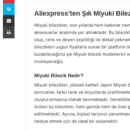
Skype
Aliexpress’ten Şık Miyuki Bile
E-Posta ile paylaş
Miyuki bilezikler, son yıllarda hem kadınlar he
Yazdır
aksesuarlar arasında yer almaktadır. Bu bilezik
olup, renk ve desen çeşitliliği ile dikkat çekme
bilezikleri uygun fiyatlarla sunan bir platform
bulabileceğiniz şık Miyuki bilezik modellerini ve
inceleyeceğiz.
Miyuki Bilezik Nedir?
Miyuki bilezikler, yüksek kaliteli Japon Miyuki b
boncuklar, farklı renk ve boyutlarda üretilmekt
oluşturulmasına olanak tanımaktadır. Genellikle
örülen bu bilezikler, hem günlük hem de özel gü
edilmektedir. Ayrıca, kişisel tarzınızı yansıtman
hediye etmek için de ideal bir seçenektir.