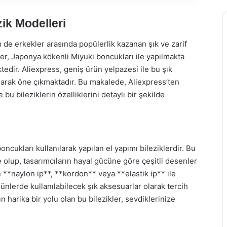
zik Modelleri
m de erkekler arasında popülerlik kazanan şık ve zarif
ler, Japonya kökenli Miyuki boncukları ile yapılmakta
ktedir. Aliexpress, geniş ürün yelpazesi ile bu şık
 olarak öne çıkmaktadır. Bu makalede, Aliexpress’ten
 bu bileziklerin özelliklerini detaylı bir şekilde
oncukları kullanılarak yapılan el yapımı bileziklerdir. Bu
e olup, tasarımcıların hayal gücüne göre çeşitli desenler
 **naylon ip**, **kordon** veya **elastik ip** ile
nlerde kullanılabilecek şık aksesuarlar olarak tercih
ın harika bir yolu olan bu bilezikler, sevdiklerinize