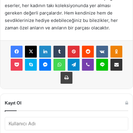
eserler, her kadının takı koleksiyonunda yer alması
gereken değerli parçalardır. Hem kendinize hem de
sevdiklerinize hediye edebileceğiniz bu bilezikler, her
zaman özel anların ve anıların bir parçası olacaktır.
Facebook
X
LinkedIn
Tumblr
Pinterest
Reddit
VKontakte
Odnok
Pocket
Skype
Messenger
WhatsApp
Telegram
Viber
Line
E-Posta ile payla
Yazdır
Kayıt Ol