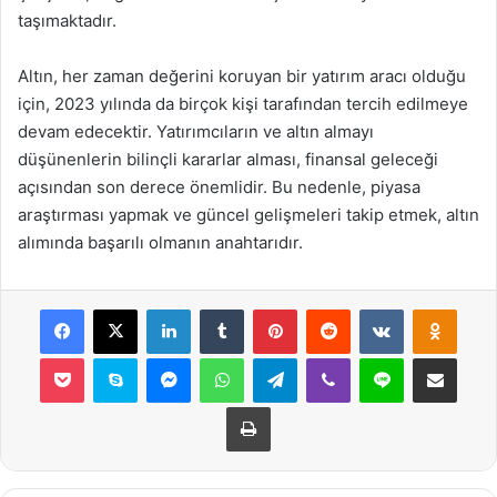
taşımaktadır.
Altın, her zaman değerini koruyan bir yatırım aracı olduğu
için, 2023 yılında da birçok kişi tarafından tercih edilmeye
devam edecektir. Yatırımcıların ve altın almayı
düşünenlerin bilinçli kararlar alması, finansal geleceği
açısından son derece önemlidir. Bu nedenle, piyasa
araştırması yapmak ve güncel gelişmeleri takip etmek, altın
alımında başarılı olmanın anahtarıdır.
Facebook
X
LinkedIn
Tumblr
Pinterest
Reddit
VKontakte
Odnok
Pocket
Skype
Messenger
WhatsApp
Telegram
Viber
Line
E-Posta ile payla
Yazdır