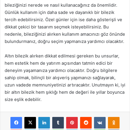
bileziğinizi nerede ve nasıl kullanacağınız da önemlidir.
Günlük kullanım için daha sade ve dayanıklı bir bilezik
tercih edebilirsiniz. Özel günler için ise daha gösterişli ve
dikkat çekici bir tasarım seçmek isteyebilirsiniz. Bu
nedenle, bileziğinizi alırken kullanım amacınızı göz önünde
bulundurmanız, doğru seçim yapmanıza yardımcı olacaktır.
Altın bilezik alırken dikkat edilmesi gereken bu unsurlar,
hem estetik hem de yatırım açısından tatmin edici bir
deneyim yaşamanıza yardımcı olacaktır. Doğru bilgilere
sahip olmak, bilinçli bir alışveriş yapmanızı sağlayarak,
uzun vadede memnuniyetinizi artıracaktır. Unutmayın ki, iyi
bir altın bilezik hem şıklığı hem de değeri ile yıllar boyunca
size eşlik edebilir.
Facebook
X
LinkedIn
Tumblr
Pinterest
Reddit
VKontakte
Odnok
Pocket
Skype
Messenger
WhatsApp
Telegram
Viber
Line
E-Posta ile payla