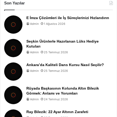
Son Yazılar
E İmza Çözümleri ile İş Süreçlerinizi Hızlandırın
Admin
1 Ağustos 2026
Seçkin Ürünlerle Hazırlanan Lüks Hediye
Kutuları
Admin
25 Temmuz 2026
Ankara’da Kaliteli Dans Kursu Nasıl Seçilir?
Admin
25 Temmuz 2026
Rüyada Başkasının Kolunda Altın Bilezik
Görmek: Anlamı ve Yorumları
Admin
24 Temmuz 2026
Ray Bilezik: 22 Ayar Altının Zarafeti