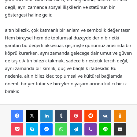
değil, aynı zamanda sosyal ilişkilerin ve statünün bir
göstergesi haline gelir.
altın bilezik, çok katmanlı bir anlam ve sembolik değer taşır.
Hem bireysel hem de toplumsal düzeyde derin bir etki
yaratan bu değerli aksesuar, geçmişle günümüz arasında bir
köprü kurarken, aynı zamanda geleceğe dair umut ve güven
de taşır. Altın bilezik takmak, sadece bir estetik tercih değil,
aynı zamanda bir kimlik, güç ve bağlılık ifadesidir. Bu
nedenle, altın bilezikler, toplumsal ve kültürel bağlamda
önemli bir yer tutar ve bireylerin yaşamlarında kalıcı bir iz
bırakır.
Facebook
X
LinkedIn
Tumblr
Pinterest
Reddit
VKontakte
Odnok
Pocket
Skype
Messenger
WhatsApp
Telegram
Viber
Line
E-Posta ile payla
Yazdır