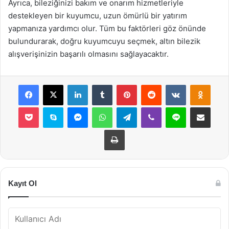
Ayrıca, bileziğinizi bakım ve onarım hizmetleriyle
destekleyen bir kuyumcu, uzun ömürlü bir yatırım
yapmanıza yardımcı olur. Tüm bu faktörleri göz önünde
bulundurarak, doğru kuyumcuyu seçmek, altın bilezik
alışverişinizin başarılı olmasını sağlayacaktır.
Facebook
X
LinkedIn
Tumblr
Pinterest
Reddit
VKontakte
Odnok
Pocket
Skype
Messenger
WhatsApp
Telegram
Viber
Line
E-Posta ile payla
Yazdır
Kayıt Ol