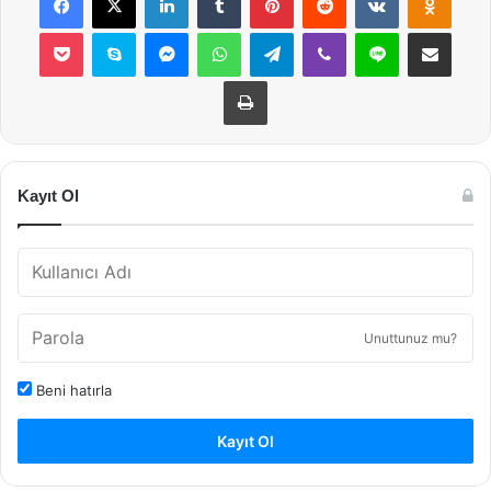
Pocket
Skype
Messenger
WhatsApp
Telegram
Viber
Line
E-Posta ile payla
Yazdır
Kayıt Ol
Unuttunuz mu?
Beni hatırla
Kayıt Ol