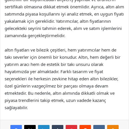
sertifikalı olmasına dikkat etmek önemlidir. Ayrıca, altın alım
satımında piyasa koşullarını iyi analiz etmek, en uygun fiyatı
yakalamak için gereklidir. Yatırımcılar, altın fiyatlarının
gelecekteki seyrini tahmin ederek, alım ve satım işlemlerini
zamanında gerçekleştirmelidir.
altın fiyatları ve bilezik çeşitleri, hem yatırımcılar hem de
takı severler için önemli bir konudur. Altın, hem değerli bir
yatırım aracı hem de estetik bir takı unsuru olarak
hayatımızda yer almaktadır. Farklı tasarım ve fiyat
seçenekleri ile herkesin zevkine hitap eden altın bilezikler,
özel günlerin vazgeçilmez bir parçası olmaya devam
etmektedir. Bu nedenle, altın alımında dikkatli olmak ve
piyasa trendlerini takip etmek, uzun vadede kazanç
sağlayabilir.
Facebook
X
LinkedIn
Tumblr
Pinterest
Reddit
VKontakte
Odnok