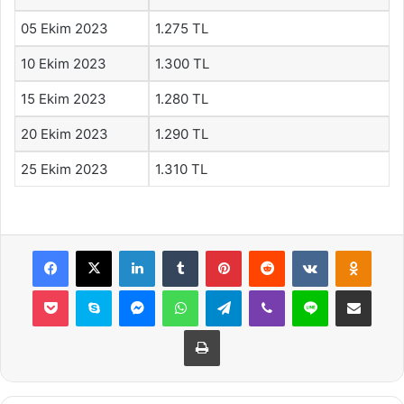
05 Ekim 2023
1.275 TL
10 Ekim 2023
1.300 TL
15 Ekim 2023
1.280 TL
20 Ekim 2023
1.290 TL
25 Ekim 2023
1.310 TL
Facebook
X
LinkedIn
Tumblr
Pinterest
Reddit
VKontakte
Odnok
Pocket
Skype
Messenger
WhatsApp
Telegram
Viber
Line
E-Posta ile payla
Yazdır