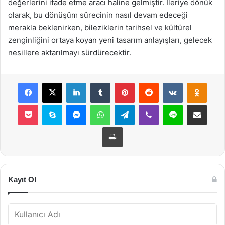
değerlerini ifade etme aracı haline gelmiştir. İleriye dönük
olarak, bu dönüşüm sürecinin nasıl devam edeceği
merakla beklenirken, bileziklerin tarihsel ve kültürel
zenginliğini ortaya koyan yeni tasarım anlayışları, gelecek
nesillere aktarılmayı sürdürecektir.
Facebook
X
LinkedIn
Tumblr
Pinterest
Reddit
VKontakte
Odnok
Pocket
Skype
Messenger
WhatsApp
Telegram
Viber
Line
E-Posta ile payla
Yazdır
Kayıt Ol