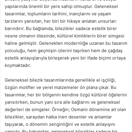
yapılarında önemli bir yere sahip olmuştur. Geleneksel
tasarımlar, toplumların tarihini, inançlarını ve yaşam
tarzlarını yansıtan, her biri bir hikaye anlatan unsurları
barındırır. Bu bağlamda, bilezikler sadece estetik birer
nesne olmanın ötesinde, kültürel kimliklerin birer simgesi
haline gelmiştir. Gelenekten modernliğe uzanan bu tasarım
yolculuğu, hem geçmişin izlerini taşırken hem de çağdaş
estetik anlayışlarıyla birleşerek yeni bir ifade biçimi ortaya
koymaktadır.
Geleneksel bilezik tasarımlarında genellikle el işçiliği,
özgün motifler ve yerel malzemeler ön plana çıkar. Bu
tasarımlar, her bir bölgenin kendine özgü kültürel öğelerini
yansıtırken, bunun yanı sıra aile bağlarını ve geleneksel
değerleri de simgeler. Örneğin; Osmanlı dönemine ait olan
bilezikler, saraydan halka inen desenler ve anlamlar
taşıyarak, o dönemin zenginliğini ve estetik anlayışını
yansıtır. Bu bakımdan, geleneksel bilezikler sadece bir