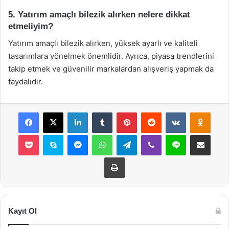
5. Yatırım amaçlı bilezik alırken nelere dikkat
etmeliyim?
Yatırım amaçlı bilezik alırken, yüksek ayarlı ve kaliteli
tasarımlara yönelmek önemlidir. Ayrıca, piyasa trendlerini
takip etmek ve güvenilir markalardan alışveriş yapmak da
faydalıdır.
Facebook
X
LinkedIn
Tumblr
Pinterest
Reddit
VKontakte
Odnok
Pocket
Skype
Messenger
WhatsApp
Telegram
Viber
Line
E-Posta ile payla
Yazdır
Kayıt Ol