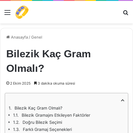
Menü
Ar
Anasayfa
/
Genel
Bilezik Kaç Gram
Olmalı?
2 Ekim 2025
3 dakika okuma süresi
Bilezik Kaç Gram Olmalı?
Bilezik Gramajını Etkileyen Faktörler
Doğru Bilezik Seçimi
Farklı Gramaj Seçenekleri