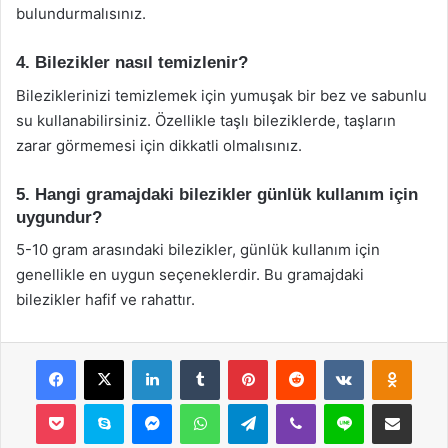
bulundurmalısınız.
4. Bilezikler nasıl temizlenir?
Bileziklerinizi temizlemek için yumuşak bir bez ve sabunlu
su kullanabilirsiniz. Özellikle taşlı bileziklerde, taşların
zarar görmemesi için dikkatli olmalısınız.
5. Hangi gramajdaki bilezikler günlük kullanım için
uygundur?
5-10 gram arasındaki bilezikler, günlük kullanım için
genellikle en uygun seçeneklerdir. Bu gramajdaki
bilezikler hafif ve rahattır.
Facebook
X
LinkedIn
Tumblr
Pinterest
Reddit
VKontakte
Odnok
Pocket
Skype
Messenger
WhatsApp
Telegram
Viber
Line
E-Posta ile payla
Yazdır