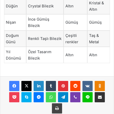
Kristal &
Düğün
Crystal Bilezik
Altın
Altın
İnce Gümüş
Nişan
Gümüş
Gümüş
Bilezik
Doğum
Çeşitli
Taş &
Renkli Taşlı Bilezik
Günü
renkler
Metal
Yıl
Özel Tasarım
Altın
Altın
Dönümü
Bilezik
Facebook
X
LinkedIn
Tumblr
Pinterest
Reddit
VKontakte
Odnok
Pocket
Skype
Messenger
WhatsApp
Telegram
Viber
Line
E-Posta ile payla
Yazdır