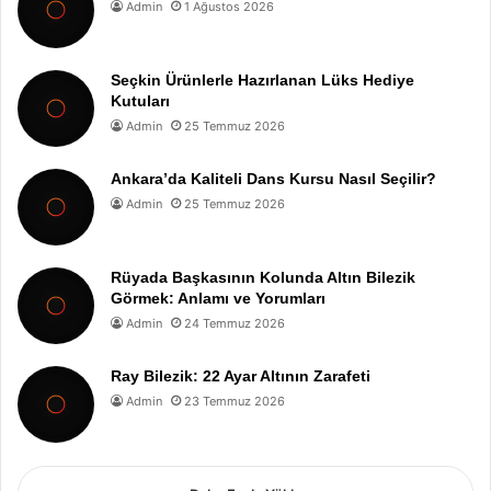
Admin
1 Ağustos 2026
Seçkin Ürünlerle Hazırlanan Lüks Hediye
Kutuları
Admin
25 Temmuz 2026
Ankara’da Kaliteli Dans Kursu Nasıl Seçilir?
Admin
25 Temmuz 2026
Rüyada Başkasının Kolunda Altın Bilezik
Görmek: Anlamı ve Yorumları
Admin
24 Temmuz 2026
Ray Bilezik: 22 Ayar Altının Zarafeti
Admin
23 Temmuz 2026