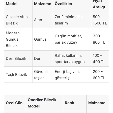
Fiyat
Model
Malzeme
Özellikler
Aralığı
Classic Altın
Zarif, minimalist
500 –
Altın
Bilezik
tasarım
1500 TL
Modern
Özgün motifler,
300 –
Gümüş
Gümüş
parlak yüzey
800 TL
Bilezik
Rahat kullanım,
100 –
Deri Bilezik
Deri
spor tarza uygun
400 TL
Güvenli
Enerji taşıyan,
200 –
Taşlı Bilezik
taşlar
gösterişli
600 TL
Önerilen Bilezik
Özel Gün
Renk
Malzeme
Modeli