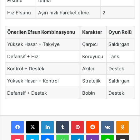
Efsunu
tutma
Hız Efsunu
Aşırı hızlı hareket etme
2
Önerilen Efsun Kombinasyonu
Karakter
Oyun Rolü
Yüksek Hasar + Takviye
Çarpıcı
Saldırgan
Defansif + Hız
Koruyucu
Tank
Kontrol + Destek
Akılcı
Destek
Yüksek Hasar + Kontrol
Stratejik
Saldırgan
Defansif + Destek
Bobin
Destek
Facebook
X
LinkedIn
Tumblr
Pinterest
Reddit
VKontakte
Odnok
Pocket
Skype
Messenger
WhatsApp
Telegram
Viber
Line
E-Posta ile payla