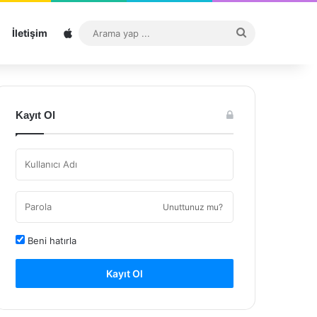
Sitemap
Arama
İletişim
yap
...
Kayıt Ol
Unuttunuz mu?
Beni hatırla
Kayıt Ol