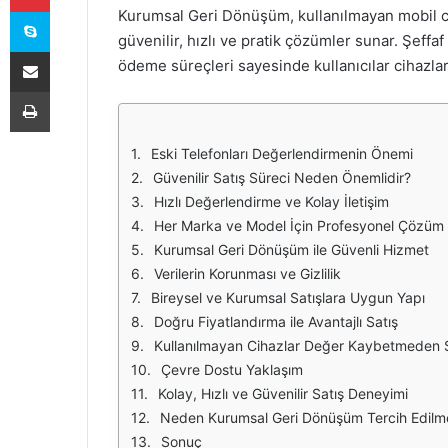
Skype
Kurumsal Geri Dönüşüm, kullanılmayan mobil ci
güvenilir, hızlı ve pratik çözümler sunar. Şeffaf 
E-Posta ile paylaş
ödeme süreçleri sayesinde kullanıcılar cihazla
Yazdır
Eski Telefonları Değerlendirmenin Önemi
Güvenilir Satış Süreci Neden Önemlidir?
Hızlı Değerlendirme ve Kolay İletişim
Her Marka ve Model İçin Profesyonel Çözüm
Kurumsal Geri Dönüşüm ile Güvenli Hizmet
Verilerin Korunması ve Gizlilik
Bireysel ve Kurumsal Satışlara Uygun Yapı
Doğru Fiyatlandırma ile Avantajlı Satış
Kullanılmayan Cihazlar Değer Kaybetmeden S
Çevre Dostu Yaklaşım
Kolay, Hızlı ve Güvenilir Satış Deneyimi
Neden Kurumsal Geri Dönüşüm Tercih Edilme
Sonuç