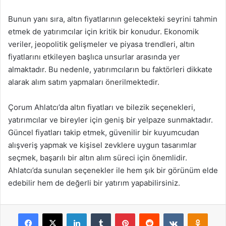
Bunun yanı sıra, altın fiyatlarının gelecekteki seyrini tahmin
etmek de yatırımcılar için kritik bir konudur. Ekonomik
veriler, jeopolitik gelişmeler ve piyasa trendleri, altın
fiyatlarını etkileyen başlıca unsurlar arasında yer
almaktadır. Bu nedenle, yatırımcıların bu faktörleri dikkate
alarak alım satım yapmaları önerilmektedir.
Çorum Ahlatcı’da altın fiyatları ve bilezik seçenekleri,
yatırımcılar ve bireyler için geniş bir yelpaze sunmaktadır.
Güncel fiyatları takip etmek, güvenilir bir kuyumcudan
alışveriş yapmak ve kişisel zevklere uygun tasarımlar
seçmek, başarılı bir altın alım süreci için önemlidir.
Ahlatcı’da sunulan seçenekler ile hem şık bir görünüm elde
edebilir hem de değerli bir yatırım yapabilirsiniz.
Facebook
X
LinkedIn
Tumblr
Pinterest
Reddit
VKontakte
Odnok