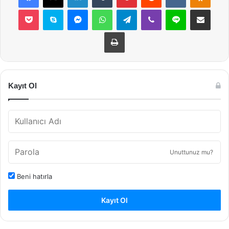
Pocket
Skype
Messenger
WhatsApp
Telegram
Viber
Line
E-Posta ile payla
Yazdır
Kayıt Ol
Unuttunuz mu?
Beni hatırla
Kayıt Ol