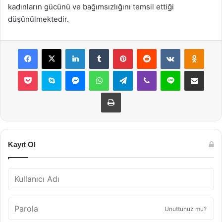
kadınların gücünü ve bağımsızlığını temsil ettiği
düşünülmektedir.
Facebook
X
LinkedIn
Tumblr
Pinterest
Reddit
VKontakte
Odnok
Pocket
Skype
Messenger
WhatsApp
Telegram
Viber
Line
E-Posta ile payla
Yazdır
Kayıt Ol
Unuttunuz mu?