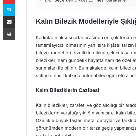
Skype
E-Posta ile paylaş
Kalın Bilezik Modelleriyle Şıkl
Yazdır
Kadınların aksesuarlar arasında en çok tercih ett
tamamlayıcısı olmasının yanı sıra kişisel tarzın 
bilezik modelleri, özellikle dikkat çekici tasar
bilezikler, hem gündelik hayatta hem de özel 
sunmaları ile bilinir. Bu makalede, kalın bilezik
stilinize nasıl katkıda bulunabileceğini ele alac
Kalın Bileziklerin Cazibesi
Kalın bilezikler, zarafeti ve göz alıcılığı bir a
bileziklerin yarattığı şıklığın yanı sıra, kalın b
Özellikle büyük taşlar, metal detaylar ve farklı d
görünümden modern bir tarza geçiş yapmanıza ol
şık hale getirebilir.