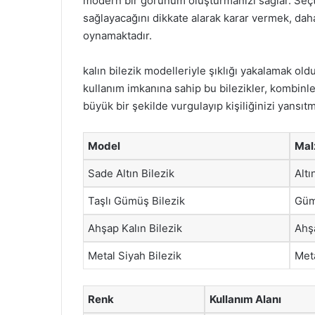
modern bir görünüm oluşturmanızı sağlar. Seçtiğin
sağlayacağını dikkate alarak karar vermek, dah
oynamaktadır.
kalın bilezik modelleriyle şıklığı yakalamak o
kullanım imkanına sahip bu bilezikler, kombinleri
büyük bir şekilde vurgulayıp kişiliğinizi yansıtm
Model
Ma
Sade Altın Bilezik
Altı
Taşlı Gümüş Bilezik
Gü
Ahşap Kalın Bilezik
Ahş
Metal Siyah Bilezik
Met
Renk
Kullanım Alanı