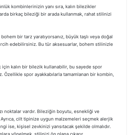
ünlük kombinlerinizin yanı sıra, kalın bilezikler
arda birkaç bileziği bir arada kullanmak, rahat stilinizi
le bohem bir tarz yaratıyorsanız, büyük taşlı veya doğal
cih edebilirsiniz. Bu tür aksesuarlar, bohem stilinizle
çin kalın bir bilezik kullanabilir, bu sayede spor
iniz. Özellikle spor ayakkabılarla tamamlanan bir kombin,
ı noktalar vardır. Bileziğin boyutu, esnekliği ve
Ayrıca, cilt tipinize uygun malzemeleri seçmek alerjik
engi ise, kişisel zevkinizi yansıtacak şekilde olmalıdır.
ara yönelmek, stilinizi ön plana çıkarır.