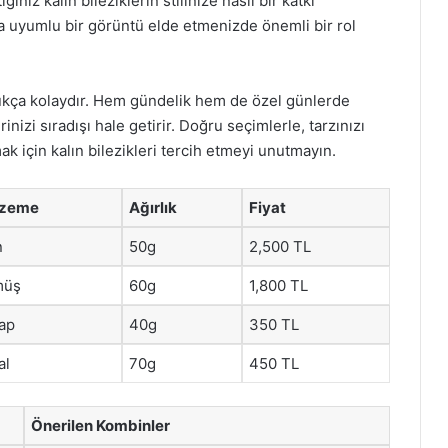
iz kalın bileziklerin stilinize nasıl bir katkı
a uyumlu bir görüntü elde etmenizde önemli bir rol
ldukça kolaydır. Hem gündelik hem de özel günlerde
nizi sıradışı hale getirir. Doğru seçimlerle, tarzınızı
ak için kalın bilezikleri tercih etmeyi unutmayın.
lzeme
Ağırlık
Fiyat
n
50g
2,500 TL
müş
60g
1,800 TL
ap
40g
350 TL
al
70g
450 TL
Önerilen Kombinler