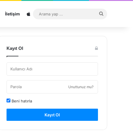
Sitemap
Arama
İletişim
yap
...
Kayıt Ol
Unuttunuz mu?
Beni hatırla
Kayıt Ol