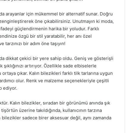
arada arayanlar için mükemmel bir alternatif sunar. Doğru
 zenginleştirerek öne çıkabilirsiniz. Unutmayın ki moda,
u ifadeyi güçlendirmenin harika bir yoludur. Farklı
ndinize özgü bir stil yaratabilir, her anı özel
 ve tarzınızı bir adım öne taşıyın!
da dikkat çekici bir yere sahip oldu. Geniş ve gösterişli
 şıklığınızı artırıyor. Özellikle sade elbiselerle
rtaya çıkar. Kalın bilezikleri farklı tilk tarlarına uygun
ardımcı olur. Renk ve malzeme seçenekleriyle çeşitli
p ediyor.
ür. Kalın bilezikler, sıradan bir görünümü anında şık
 tişörtün üzerine takıldığında, kullanıcının tarzına
lın bilezikler sadece birer aksesuar değil, aynı zamanda