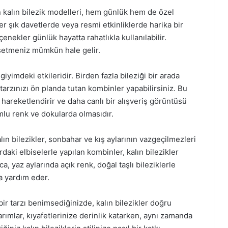
 kalın bilezik modelleri, hem günlük hem de özel
ler şık davetlerde veya resmi etkinliklerde harika bir
nekler günlük hayatta rahatlıkla kullanılabilir.
issetmeniz mümkün hale gelir.
 giyimdeki etkileridir. Birden fazla bileziği bir arada
tarzınızı ön planda tutan kombinler yapabilirsiniz. Bu
 hareketlendirir ve daha canlı bir alışveriş görüntüsü
mlu renk ve dokularda olmasıdır.
alın bilezikler, sonbahar ve kış aylarının vazgeçilmezleri
daki elbiselerle yapılan kombinler, kalın bilezikler
ıca, yaz aylarında açık renk, doğal taşlı bileziklerle
a yardım eder.
bir tarzı benimsediğinizde, kalın bilezikler doğru
sarımlar, kıyafetlerinize derinlik katarken, aynı zamanda