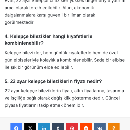
Evet, 22 ayar kelepçe bilezikler yüksek değerleriyle yatırım
aracı olarak tercih edilebilir. Altın, ekonomik
dalgalanmalara karşı güvenli bir liman olarak
görülmektedir.
4. Kelepçe bilezikler hangi kıyafetlerle
kombinlenebilir?
Kelepçe bilezikler, hem günlük kıyafetlerle hem de özel
gün elbiseleriyle kolaylıkla kombinlenebilir. Sade bir elbise
ile şık bir görünüm elde edilebilir.
5. 22 ayar kelepçe bileziklerin fiyatı nedir?
22 ayar kelepçe bileziklerin fiyatı, altın fiyatlarına, tasarıma
ve işçiliğe bağlı olarak değişiklik göstermektedir. Güncel
piyasa fiyatlarını takip etmek önemlidir.
Facebook
X
LinkedIn
Tumblr
Pinterest
Reddit
VKontakte
Odnok