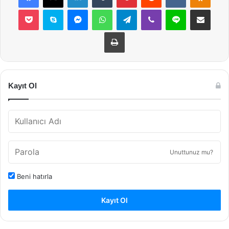
Pocket
Skype
Messenger
WhatsApp
Telegram
Viber
Line
E-Posta ile payla
Yazdır
Kayıt Ol
Unuttunuz mu?
Beni hatırla
Kayıt Ol