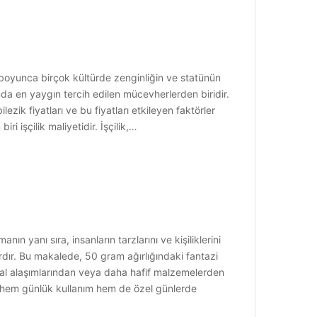
hi boyunca birçok kültürde zenginliğin ve statünün
ında en yaygın tercih edilen mücevherlerden biridir.
lezik fiyatları ve bu fiyatları etkileyen faktörler
ri işçilik maliyetidir. İşçilik,…
n yanı sıra, insanların tarzlarını ve kişiliklerini
ardır. Bu makalede, 50 gram ağırlığındaki fantazi
 metal alaşımlarından veya daha hafif malzemelerden
ek, hem günlük kullanım hem de özel günlerde