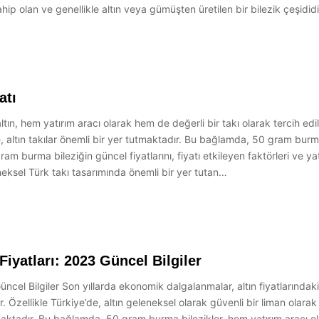
ip olan ve genellikle altın veya gümüşten üretilen bir bilezik çeşididi
atı
, hem yatırım aracı olarak hem de değerli bir takı olarak tercih edile
lerde, altın takılar önemli bir yer tutmaktadır. Bu bağlamda, 50 gram b
m burma bileziğin güncel fiyatlarını, fiyatı etkileyen faktörleri ve ya
eksel Türk takı tasarımında önemli bir yer tutan…
yatları: 2023 Güncel Bilgiler
el Bilgiler Son yıllarda ekonomik dalgalanmalar, altın fiyatlarındaki d
r. Özellikle Türkiye’de, altın geleneksel olarak güvenli bir liman olarak 
ktadır. Bu bağlamda, 50 gram burma bilezikler, hem yatırım aracı ol