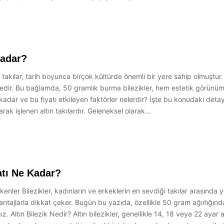
Kadar?
takılar, tarih boyunca birçok kültürde önemli bir yere sahip olmuştur. Ö
edir. Bu bağlamda, 50 gramlık burma bilezikler, hem estetik görünüm
kadar ve bu fiyatı etkileyen faktörler nelerdir? İşte bu konudaki detay
arak işlenen altın takılardır. Geleneksel olarak…
tı Ne Kadar?
ler Bilezikler, kadınların ve erkeklerin en sevdiği takılar arasında yer 
jlarla dikkat çeker. Bugün bu yazıda, özellikle 50 gram ağırlığında o
Altın Bilezik Nedir? Altın bilezikler, genellikle 14, 18 veya 22 ayar alt