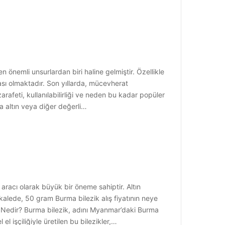
n önemli unsurlardan biri haline gelmiştir. Özellikle
ası olmaktadır. Son yıllarda, mücevherat
rafeti, kullanılabilirliği ve neden bu kadar popüler
a altın veya diğer değerli…
aracı olarak büyük bir öneme sahiptir. Altın
kalede, 50 gram Burma bilezik alış fiyatının neye
ik Nedir? Burma bilezik, adını Myanmar’daki Burma
l işçiliğiyle üretilen bu bilezikler,…