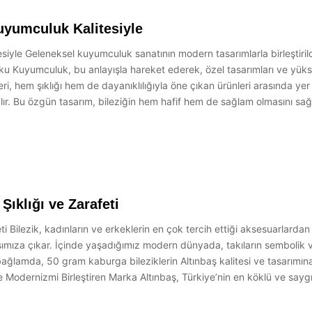
uyumculuk Kalitesiyle
yle Geleneksel kuyumculuk sanatının modern tasarımlarla birleştirild
tku Kuyumculuk, bu anlayışla hareket ederek, özel tasarımları ve yüks
eri, hem şıklığı hem de dayanıklılığıyla öne çıkan ürünleri arasında ye
alır. Bu özgün tasarım, bileziğin hem hafif hem de sağlam olmasını sa
Şıklığı ve Zarafeti
ti Bilezik, kadınların ve erkeklerin en çok tercih ettiği aksesuarlard
rşımıza çıkar. İçinde yaşadığımız modern dünyada, takıların sembolik
Bu bağlamda, 50 gram kaburga bileziklerin Altınbaş kalitesi ve tasarımı
 Modernizmi Birleştiren Marka Altınbaş, Türkiye’nin en köklü ve saygı