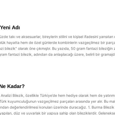
 Yeni Adı
 takı ve aksesuarlar, bireylerin stilini ve kişisel ifadesini yansıtan e
günlük hayatta hem de özel günlerde kombinlerin vazgeçilmez bir parç
 bilezik" olarak öne çıkmıştır. Bu yazıda, 50 gram fantazi bileziğin za
m fantazi bilezik, adından da anlaşılacağı üzere, belirli bir gramajd
 Ne Kadar?
Analizi Bilezik, özellikle Türkiye’de hem hediye olarak hem de yatırım 
el Türk kuyumculuğunun vazgeçilmez parçaları arasında yer alır. Bu ma
çısından değerlendirilmesi konuları üzerinde duracağız. 1. Burma Bilez
pılan, düz ve yuvarlak bir yapıya sahip olan bileziklerdir. Geleneksel e