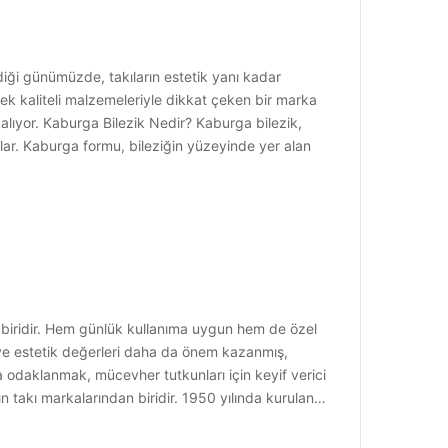
iği günümüzde, takıların estetik yanı kadar
ek kaliteli malzemeleriyle dikkat çeken bir marka
r alıyor. Kaburga Bilezik Nedir? Kaburga bilezik,
ğlar. Kaburga formu, bileziğin yüzeyinde yer alan
an biridir. Hem günlük kullanıma uygun hem de özel
 ve estetik değerleri daha da önem kazanmış,
na odaklanmak, mücevher tutkunları için keyif verici
n takı markalarından biridir. 1950 yılında kurulan…