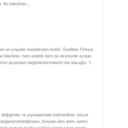
r. Bu bilezikler,…
n en popüler metallerden biridir. Özellikle Türkiye
urma bilezikler, hem estetik hem de ekonomik açıdan
tırım açısından değerlendirmelerini ele alacağız. 1.
eğişimler ve piyasalardaki belirsizlikler, birçok
değerlendirildiğinden, bireyler altın alımı, satımı
arak hem de hediye kültürü içinde sıkça tercih