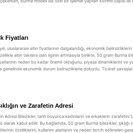
t çekerken, burma modeli ise özel bir işlemle yapılan kıvrımlı yapısı il
 Fiyatları
ı, uluslararası altın fiyatlarının dalgalandığı, ekonomik belirsizlikleri
ellikle altın takılara olan ilginin artmasıyla birlikte, 50 gram Burma bile
larının neden bu kadar önemli olduğunu, piyasa dinamiklerini ve yatır
genelinde ekonomik durum belirsizliklerle doluydu. Ticaret savaşları,
ıklığın ve Zarafetin Adresi
tin Adresi Bilezikler, tarih boyunca kadınların ve erkeklerin zarafetin
olü olarak kabul edilir. Bu bağlamda, 50 gram Burma bilezikler, şıklığı
rinin özelliklerini, kullanım alanlarını ve neden tercih edilmeleri gere