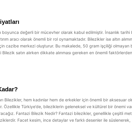
yatları
rih boyunca değerli bir mücevher olarak kabul edilmiştir. İnsanlık tari
rım aracı olarak önemli bir rol oynamaktadır. Bilezikler ise altın alım
r için cazibe merkezi oluşturur. Bu makalede, 50 gram işçiliği olmayan bi
i Bilezik satın alırken dikkate alınması gereken en önemli faktörlerden bi
 Kadar?
ı Bilezikler, hem kadınlar hem de erkekler için önemli bir aksesuar olmanı
. Özellikle Türkiye’de, bileziklerin geleneksel ve kültürel bir önemi v
duracağız. Fantazi Bilezik Nedir? Fantazi bilezikler, genellikle çeşitli
leziklerdir. Facet kesim, ince detaylar ve farklı desenler ile süslener